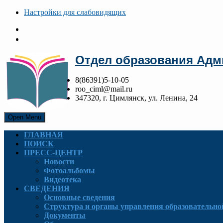
Настройки для cлабовидящих
Отдел образования Адм
8(86391)5-10-05
roo_ciml@mail.ru
347320, г. Цимлянск, ул. Ленина, 24
Open Menu
ГЛАВНАЯ
ПОИСК
ПРЕСС-ЦЕНТР
Новости
Фотоальбомы
Видеотека
СВЕДЕНИЯ
Основные сведения
Структура и органы управления образовательно
Документы