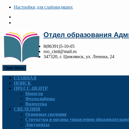
Настройки для cлабовидящих
Отдел образования Адм
8(86391)5-10-05
roo_ciml@mail.ru
347320, г. Цимлянск, ул. Ленина, 24
Open Menu
ГЛАВНАЯ
ПОИСК
ПРЕСС-ЦЕНТР
Новости
Фотоальбомы
Видеотека
СВЕДЕНИЯ
Основные сведения
Структура и органы управления образовательно
Документы